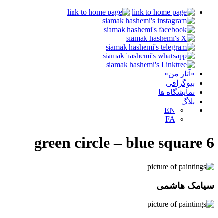
«آثار من»
بیوگرافی
نمایشگاه ها
بلاگ
EN
FA
green circle – blue square 6
سیامک هاشمی