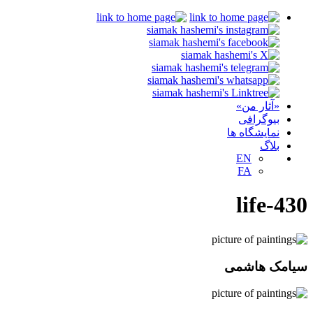
«آثار من»
بیوگرافی
نمایشگاه ها
بلاگ
EN
FA
life-430
سیامک هاشمی