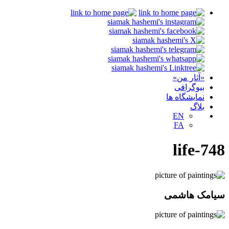
«آثار من»
بیوگرافی
نمایشگاه ها
بلاگ
EN
FA
life-748
سیامک هاشمی